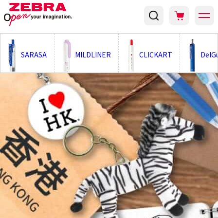
;
SARASA
MILDLINER
CLICKART
DelG