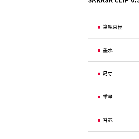
筆咀直徑
墨水
尺寸
重量
替芯