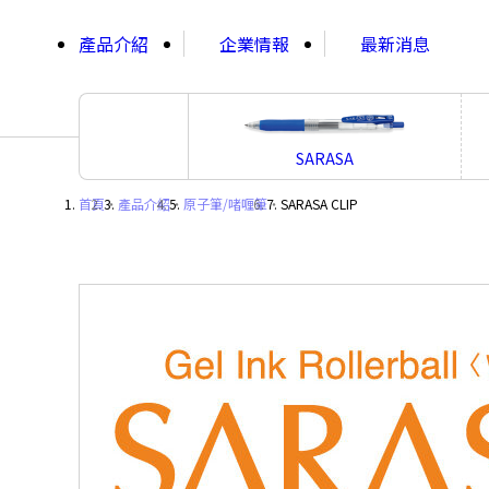
;
產品介紹
企業情報
最新消息
SARASA
首頁
・
產品介紹
・
原子筆/啫喱筆
・
SARASA CLIP