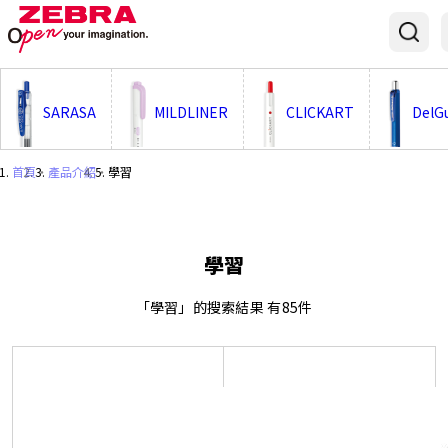
;
SARASA
MILDLINER
CLICKART
DelG
首頁
・
產品介紹
・
學習
學習
「學習」的搜索結果 有85件