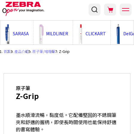
;
SARASA
MILDLINER
CLICKART
DelG
首頁
・
產品介紹
・
原子筆/啫喱筆
・
Z-Grip
原子筆
Z-Grip
墨水順滑流暢，黏度低。它配備堅固的不銹鋼筆
夾和舒適的握柄，即使長時間使用也能保持舒適
的書寫體驗。