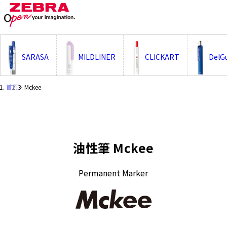
;
SARASA
MILDLINER
CLICKART
DelG
首頁
・
Mckee
油性筆 Mckee
Permanent Marker