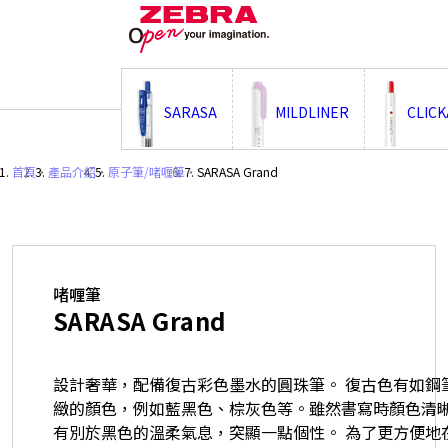
;
SARASA
MILDLINER
CLIC
首頁
・
產品介紹
・
原子筆/啫喱筆
・
SARASA Grand
啫喱筆
SARASA Grand
設計奢華，配備復古彩色墨水的圓珠筆。 復古色有如鋼
緻的顏色，例如藍黑色、棕灰色等。雖然書寫時顏色清
有別於黑色的溫柔氣息，突顯一點個性。 為了更方便地