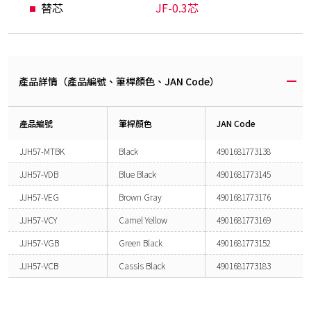
替芯
JF-0.3芯
產品詳情（產品編號、筆桿顏色、JAN Code）
產品編號
筆桿顏色
JAN Code
JJH57-MTBK
Black
4901681773138
JJH57-VDB
Blue Black
4901681773145
JJH57-VEG
Brown Gray
4901681773176
JJH57-VCY
Camel Yellow
4901681773169
JJH57-VGB
Green Black
4901681773152
JJH57-VCB
Cassis Black
4901681773183