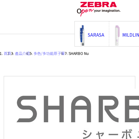
;
SARASA
MILDLI
首頁
・
產品介紹
・
多色/多功能原子筆
・
SHARBO Nu