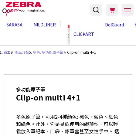
;
SARASA
MILDLINER
DelGuard
CLICKART
首頁
・
產品介紹
・
多色/多功能原子筆
・
Clip-on multi 4+1
多功能原子筆
Clip-on multi 4+1
多色原子筆，可用2-4種顏色: 黑色、藍色、紅色
和綠色。此外，它是易於使用的纖薄型，可以輕
鬆放入筆記本、口袋、鉛筆盒甚至女性手中。 透