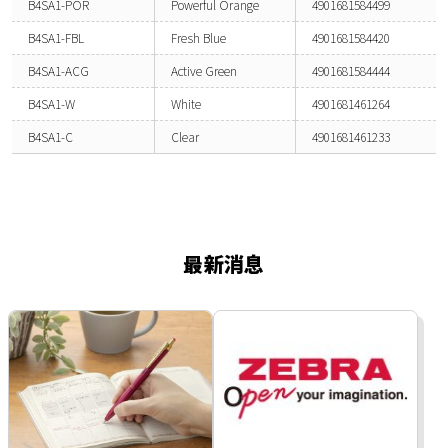
B4SA1-POR
Powerful Orange
4901681584499
B4SA1-FBL
Fresh Blue
4901681584420
B4SA1-ACG
Active Green
4901681584444
B4SA1-W
White
4901681461264
B4SA1-C
Clear
4901681461233
最新消息