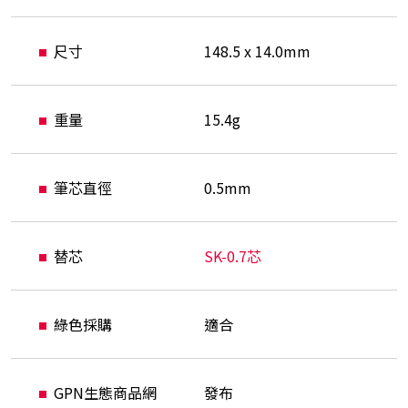
尺寸
148.5 x 14.0mm
重量
15.4g
筆芯直徑
0.5mm
替芯
SK-0.7芯
綠色採購
適合
GPN生態商品網
發布