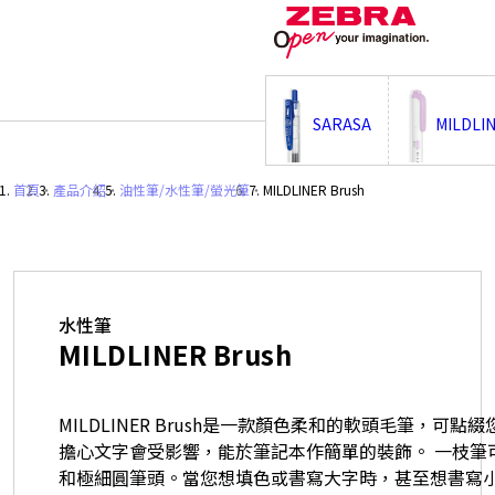
;
SARASA
MILDLI
首頁
・
產品介紹
・
油性筆/水性筆/螢光筆
・
MILDLINER Brush
水性筆
MILDLINER Brush
MILDLINER Brush是一款顏色柔和的軟頭毛筆，可
擔心文字會受影響，能於筆記本作簡單的裝飾。 一枝筆
和極細圓筆頭。當您想填色或書寫大字時，甚至想書寫