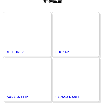
推薦產品
MILDLINER
CLICKART
SARASA CLIP
SARASA NANO