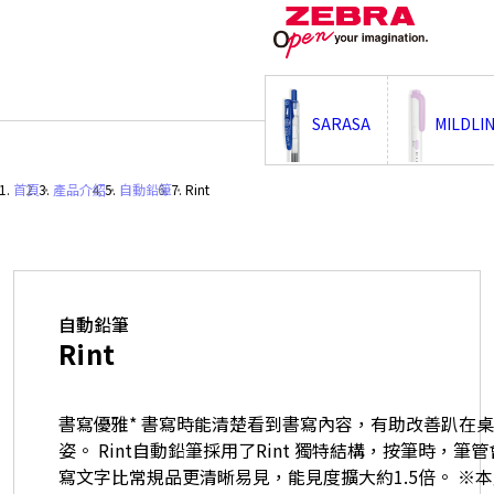
;
SARASA
MILDLI
首頁
・
產品介紹
・
自動鉛筆
・
Rint
自動鉛筆
Rint
書寫優雅* 書寫時能清楚看到書寫內容，有助改善趴在
姿。 Rint自動鉛筆採用了Rint 獨特結構，按筆時，
寫文字比常規品更清晰易見，能見度擴大約1.5倍。 ※