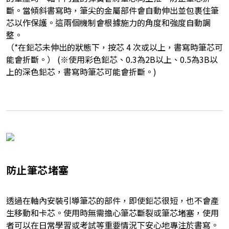
斷。當傾斜書寫時，筆尖的金屬部件會自動伸出並包裹住筆
芯以作保護。這兩個機制會根據施力的角度和強度自動調
整。
（*在鉛芯未伸出的狀態下，按芯 4 次或以上，書寫時筆芯可
能會折斷。） (※使用彩色鉛芯、0.3為2B以上、0.5為3B以
上的深色鉛芯，書寫時筆芯可能會折斷。)
防止筆芯堵塞
透過在軸內安裝引導筆芯的部件，即使鉛芯很短，也不會產
生移動和卡芯。使用時無需擔心筆芯斷裂或筆芯堵塞，使用
者可以在日常學習或考試等重要情況下安心地專注於書寫。