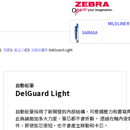
;
MILDLINER
SARASA
首頁
・
產品介紹
・
自動鉛筆
・
DelGuard Light
自動鉛筆
DelGuard Light
自動鉛筆採用了新開發的內部結構，可根據壓力和書寫
此無論施加多大力度，筆芯都不會折斷。 透過在軸內安
件，即使鉛芯很短，也不會產生移動和卡芯。