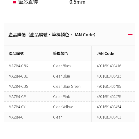
筆芯直徑
0.5mm
產品詳情（產品編號、筆桿顏色、JAN Code）
產品編號
筆桿顏色
JAN Code
MAZ84-CBK
Clear Black
4901681400416
MAZ84-CBL
Clear Blue
4901681400423
MAZ84-CBG
Clear Blue Green
4901681400485
MAZ84-CP
Clear Pink
4901681400478
MAZ84-CY
Clear Yellow
4901681400454
MAZ84-C
Clear
4901681400461