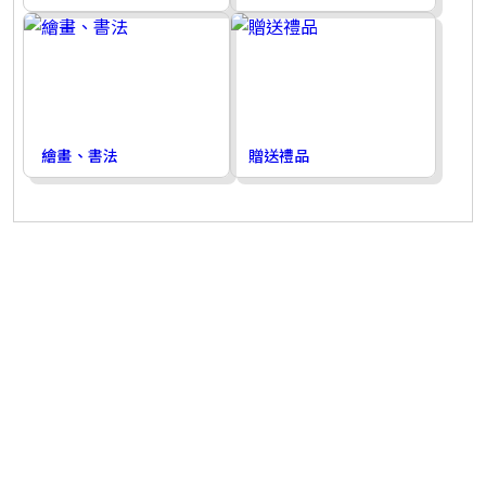
繪畫、書法
贈送禮品