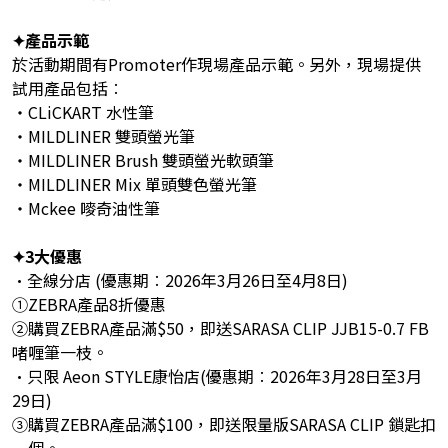
✦產品示範
於活動期間有Promoter作現場產品示範。另外，現場提供
試用產品包括︰
・CLiCKART 水性筆
・MILDLINER 雙頭螢光筆
・MILDLINER Brush 雙頭螢光軟頭筆
・MILDLINER Mix 單頭雙色螢光筆
・Mckee 嘜奇油性筆
✦3大優惠
•全線分店 (優惠期︰2026年3月26日至4月8日)
①ZEBRA產品8折優惠
②購買ZEBRA產品滿$50，即送SARASA CLIP JJB15-0.7 FB
啫喱筆一枝。
•只限 Aeon STYLE康怡店(優惠期︰2026年3月28日至3月
29日)
③購買ZEBRA產品滿$100，即送限量版SARASA CLIP 鎖匙扣