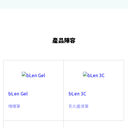
產品陣容
bLen Gel
bLen 3C
啫喱筆
乳化墨液筆