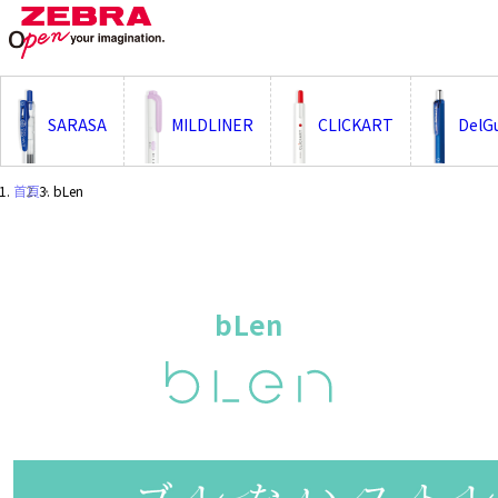
;
SARASA
MILDLINER
CLICKART
DelG
首頁
・
bLen
bLen