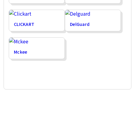
CLICKART
DelGuard
Mckee