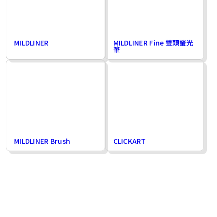
MILDLINER
MILDLINER Fine 雙頭螢光
筆
MILDLINER Brush
CLICKART