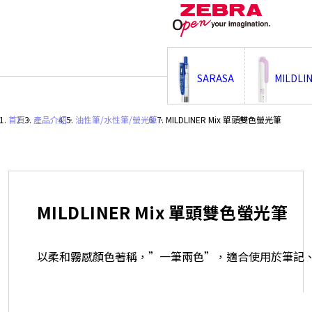
;
SARASA
MILDLI
首頁
・
產品介紹
・
油性筆/水性筆/螢光筆
・
MILDLINER Mix 單頭雙色螢光筆
MILDLINER Mix 單頭雙色螢光筆
以柔和霧感顏色著稱，”一筆兩色”，適合使用於筆記