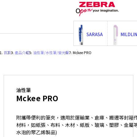
;
SARASA
MILDLI
首頁
・
產品介紹
・
油性筆/水性筆/螢光筆
・
Mckee PRO
油性筆
Mckee PRO
附攜帶便利的筆夾，適用於運輸業、倉庫、搬遷等封箱
材料，如紙張、布料、木材、紙板、玻璃、塑膠、金屬等
水泡的聚乙烯製品)