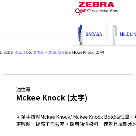
;
SARASA
MILDLI
首頁
・
產品介紹
・
油性筆/水性筆/螢光筆
・
Mckee Knock (太字)
油性筆
Mckee Knock (太字)
可單手按壓Mckee Knock/ Mckee Knock Bold油
更輕鬆，提高工作效率。採用油性染料，速乾且屬耐水