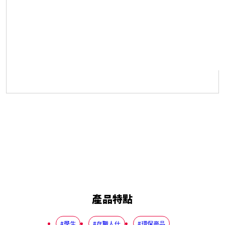
產品特點
#學生
#在職人仕
#環保商品