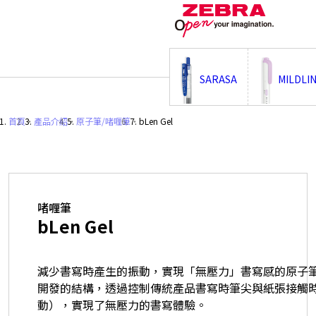
;
SARASA
MILDLI
首頁
・
產品介紹
・
原子筆/啫喱筆
・
bLen Gel
啫喱筆
bLen Gel
減少書寫時產生的振動，實現「無壓力」書寫感的原子筆
開發的結構，透過控制傳統產品書寫時筆尖與紙張接觸
動），實現了無壓力的書寫體驗。