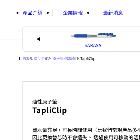
;
產品介紹
企業情報
最新消息
SARASA
首頁
・
產品介紹
・
原子筆/啫喱筆
・
TapliClip
油性原子筆
TapliClip
墨水量充足，可長時間使用（比我們常規產品多4
因此更換替芯時不會遺失。 透過使用可移動的活