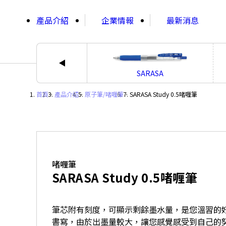
;
產品介紹
企業情報
最新消息
SARASA
首頁
・
產品介紹
・
原子筆/啫喱筆
・
SARASA Study 0.5啫喱筆
啫喱筆
SARASA Study 0.5啫喱筆
筆芯附有刻度，可顯示剩餘墨水量，是您溫習的好
書寫，由於出墨量較大，讓您感覺感受到自己的