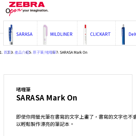
;
SARASA
MILDLINER
CLICKART
Del
首頁
・
產品介紹
・
原子筆/啫喱筆
・
SARASA Mark On
啫喱筆
SARASA Mark On
即使你用螢光筆在書寫的文字上畫了，書寫的文字也不
以輕鬆製作漂亮的筆記本。