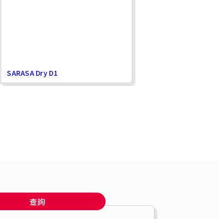
SARASA Dry D1
查詢