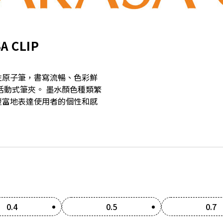
A CLIP
性原子筆，書寫流暢、色彩鮮
活動式筆夾。 墨水顏色種類繁
豐富地表達使用者的個性和感
0.4
0.5
0.7