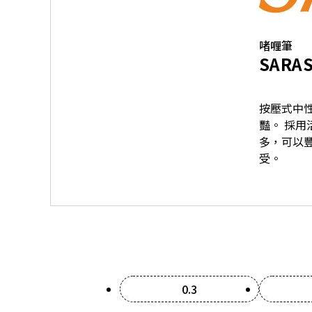
啫喱筆
SARAS
按壓式中
豔。 採用
多，可以
受。
0.3