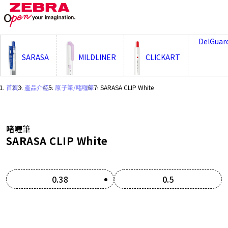
;
DelGuar
SARASA
MILDLINER
CLICKART
首頁
・
產品介紹
・
原子筆/啫喱筆
・
SARASA CLIP White
啫喱筆
SARASA CLIP White
0.38
0.5