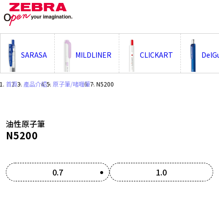
;
SARASA
MILDLINER
CLICKART
DelG
首頁
・
產品介紹
・
原子筆/啫喱筆
・
N5200
油性原子筆
N5200
0.7
1.0