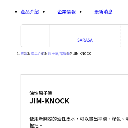
;
產品介紹
企業情報
最新消息
SARASA
首頁
・
產品介紹
・
原子筆/啫喱筆
・
JIM-KNOCK
油性原子筆
JIM-KNOCK
使用新開發的油性墨水，可以畫出平滑、深色、清
握把。