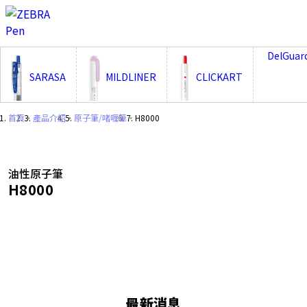
;
DelGuar
SARASA
MILDLINER
CLICKART
首頁
・
產品介紹
・
原子筆/啫喱筆
・
H8000
油性原子筆
H8000
最新消息