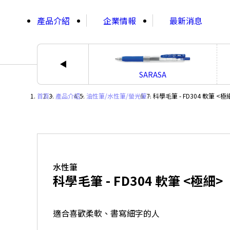
;
產品介紹
企業情報
最新消息
SARASA
首頁
・
產品介紹
・
油性筆/水性筆/螢光筆
・
科學毛筆 - FD304 軟筆 <極
水性筆
科學毛筆 - FD304 軟筆 <極細>
適合喜歡柔軟、書寫細字的人