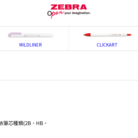
MILDLINER
CLICKART
筆芯種類(2B、HB、