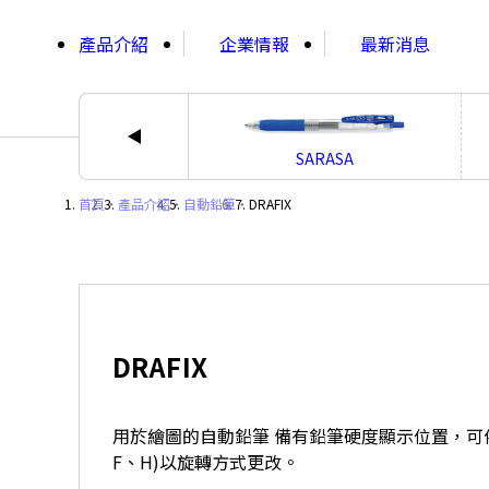
;
產品介紹
企業情報
最新消息
SARASA
首頁
・
產品介紹
・
自動鉛筆
・
DRAFIX
DRAFIX
用於繪圖的自動鉛筆 備有鉛筆硬度顯示位置，可依
F、H)以旋轉方式更改。