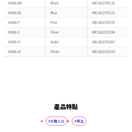
MA88-BK
Black
4901681570218
MA88-BL
Blue
4901681570225
MA88-P
Pink
4901681570270
MA88-S
Silver
4901681570294
MA88-VI
Violet
4901681570287
MA88-W
White
4901681570263
產品特點
#在職人仕
#學生