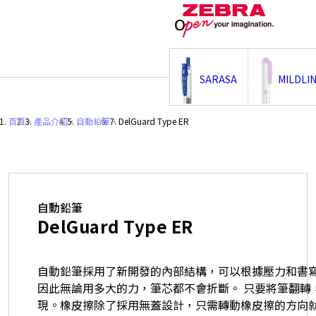
;
SARASA
MILDLI
首頁
・
產品介紹
・
自動鉛筆
・
DelGuard Type ER
自動鉛筆
DelGuard Type ER
自動鉛筆採用了新開發的內部結構，可以根據壓力和書
因此無論用多大的力，筆芯都不會折斷。 只要將筆翻轉
現。橡皮擦除了採用無蓋設計，只需轉動橡皮擦的方向