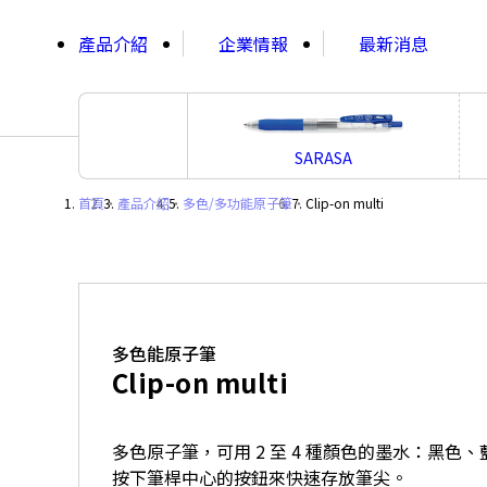
;
產品介紹
企業情報
最新消息
SARASA
首頁
・
產品介紹
・
多色/多功能原子筆
・
Clip-on multi
多色能原子筆
Clip-on multi
多色原子筆，可用 2 至 4 種顏色的墨水：黑色
按下筆桿中心的按鈕來快速存放筆尖。