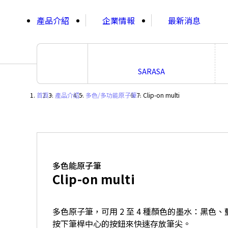
;
產品介紹
企業情報
最新消息
SARASA
首頁
・
產品介紹
・
多色/多功能原子筆
・
Clip-on multi
多色能原子筆
Clip-on multi
多色原子筆，可用 2 至 4 種顏色的墨水：黑色
按下筆桿中心的按鈕來快速存放筆尖。