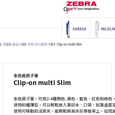
;
SARASA
MILDLI
首頁
・
產品介紹
・
多色/多功能原子筆
・
Clip-on multi Slim
多色能原子筆
Clip-on multi Slim
多色原子筆，可用2-4種顏色: 黑色、藍色、紅色和綠色
使用的纖薄型，可以輕鬆放入筆記本、口袋、鉛筆盒甚至
使用可移動的活頁夾，能輕鬆將其夾在厚板等上，從而