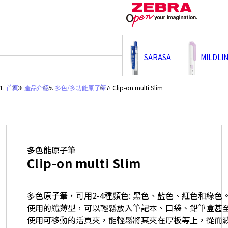
;
SARASA
MILDLI
首頁
・
產品介紹
・
多色/多功能原子筆
・
Clip-on multi Slim
多色能原子筆
Clip-on multi Slim
多色原子筆，可用2-4種顏色: 黑色、藍色、紅色和綠色
使用的纖薄型，可以輕鬆放入筆記本、口袋、鉛筆盒甚至
使用可移動的活頁夾，能輕鬆將其夾在厚板等上，從而