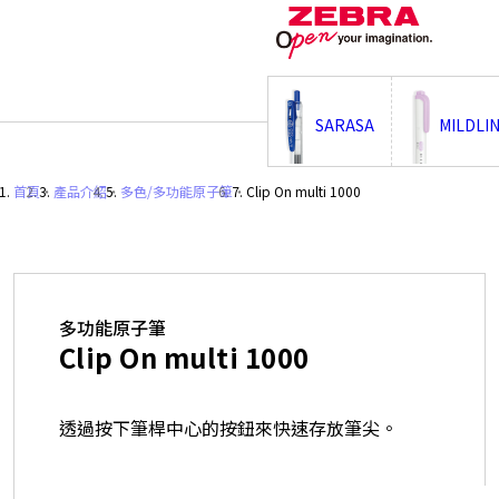
;
SARASA
MILDLI
首頁
・
產品介紹
・
多色/多功能原子筆
・
Clip On multi 1000
多功能原子筆
Clip On multi 1000
透過按下筆桿中心的按鈕來快速存放筆尖。