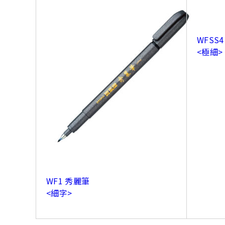
WFSS
<極細>
WF1 秀麗筆
<細字>