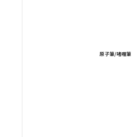
原子筆/啫喱筆