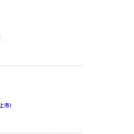
筆
上市!