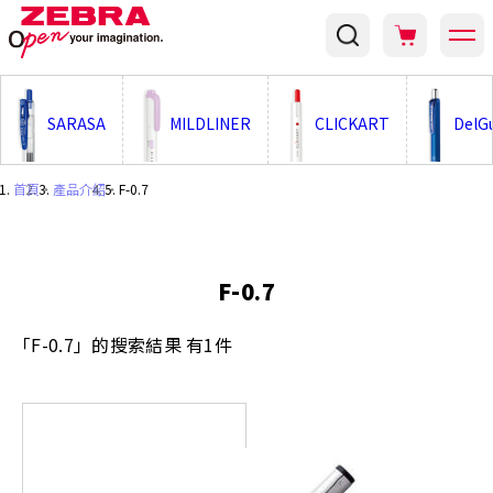
;
SARASA
MILDLINER
CLICKART
DelG
首頁
・
產品介紹
・
F-0.7
F-0.7
「F-0.7」的搜索結果 有1件