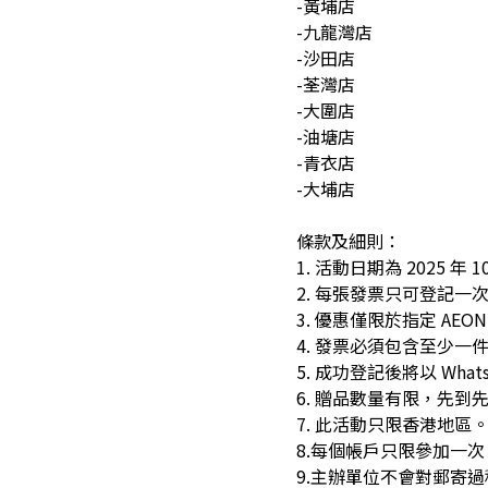
-黃埔店
-九龍灣店
-沙田店
-荃灣店
-大圍店
-油塘店
-青衣店
-大埔店
條款及細則：
1. 活動日期為 2025 年
2. 每張發票只可登記
3. 優惠僅限於指定 AEON S
4. 發票必須包含至少一件
5. 成功登記後將以 W
6. 贈品數量有限，先
7. 此活動只限香港地區
8.每個帳戶只限參加一
9.主辦單位不會對郵寄