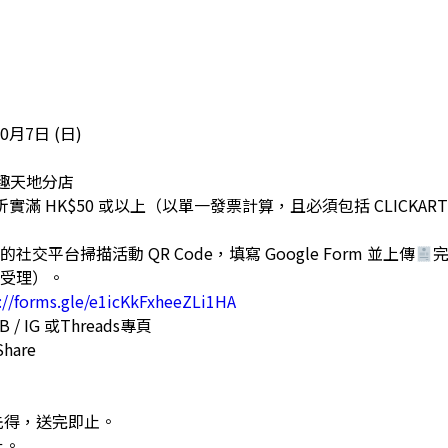
10月7日 (日)
奇趣天地分店
K產品折實滿 HK$50 或以上（以單一發票計算，且必須包括 CLICKA
a的社交平台掃描活動 QR Code，填寫 Google Form 並上傳
受理）。
://forms.gle/e1icKkFxheeZLi1HA
B / IG 或Threads專頁
Share
先得，送完即止。
止。