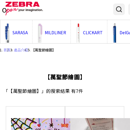
;
SARASA
MILDLINER
CLICKART
DelG
首頁
・
產品介紹
・
【萬聖節繪圖】
【萬聖節繪圖】
「【萬聖節繪圖】」的搜索結果 有7件