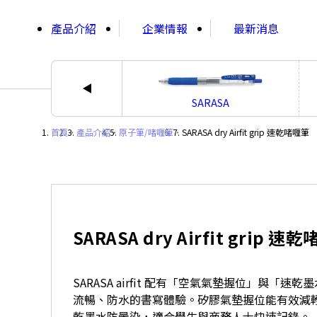
;
產品介紹
企業情報
最新消息
SARASA
首頁
・
產品介紹
・
原子筆/啫喱筆
・
SARASA dry Airfit grip 速乾啫喱筆
SARASA dry Airfit grip 速
SARASA airfit 配有「空氣氣墊握位」與「
流暢、防水的書寫體驗。矽膠氣墊握位能有效減
乾墨水防暈染，適合學生與商務人士快速記錄。