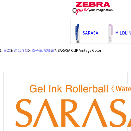
;
SARASA
MILDLI
首頁
・
產品介紹
・
原子筆/啫喱筆
・
SARASA CLIP Vintage Color